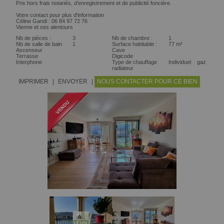
Prix hors frais notariés, d'enregistrement et de publicité foncière.
Votre contact pour plus d'information
Céline Gandi : 06 84 97 72 76
Vienne et ses alentours
Nb de pièces :
3
Nb de chambre :
1
Nb de salle de bain
1
Surface habitable :
77 m²
Ascenseur
Cave
Terrasse
Digicode
Interphone
Type de chauffage
Individuel gaz
radiateur
IMPRIMER
|
ENVOYER
|
NOUS CONTACTER POUR CE BIEN