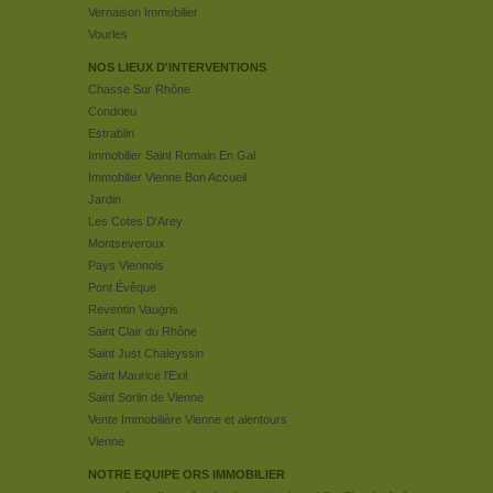
Vernaison Immobilier
Vourles
NOS LIEUX D'INTERVENTIONS
Chasse Sur Rhône
Condrieu
Estrablin
Immobilier Saint Romain En Gal
Immobilier Vienne Bon Accueil
Jardin
Les Cotes D'Arey
Montseveroux
Pays Viennois
Pont Évêque
Reventin Vaugris
Saint Clair du Rhône
Saint Just Chaleyssin
Saint Maurice l'Exil
Saint Sorlin de Vienne
Vente Immobilière Vienne et alentours
Vienne
NOTRE EQUIPE ORS IMMOBILIER