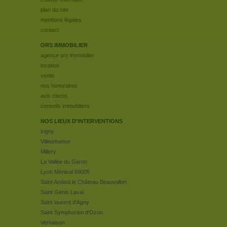
plan du site
mentions légales
contact
ORS IMMOBILIER
agence ors immobilier
location
vente
nos honoraires
avis clients
conseils immobiliers
NOS LIEUX D'INTERVENTIONS
Irigny
Villeurbanne
Millery
La Vallée du Garon
Lyon Ménival 69005
Saint Andeol le Château Beauvallon
Saint Genis Laval
Saint laurent d'Agny
Saint Symphorien d'Ozon
Vernaison