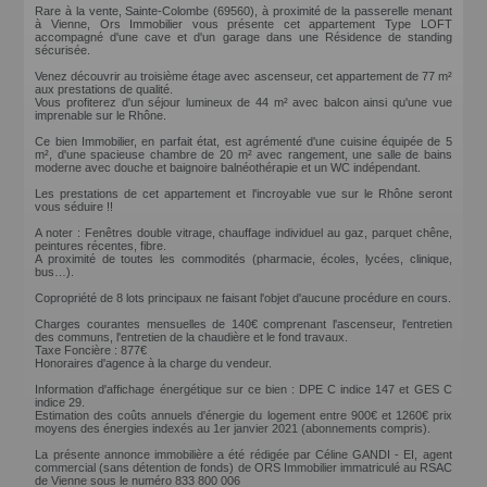
Rare à la vente, Sainte-Colombe (69560), à proximité de la passerelle menant
à Vienne, Ors Immobilier vous présente cet appartement Type LOFT
accompagné d'une cave et d'un garage dans une Résidence de standing
sécurisée.
Venez découvrir au troisième étage avec ascenseur, cet appartement de 77 m²
aux prestations de qualité.
Vous profiterez d'un séjour lumineux de 44 m² avec balcon ainsi qu'une vue
imprenable sur le Rhône.
Ce bien Immobilier, en parfait état, est agrémenté d'une cuisine équipée de 5
m², d'une spacieuse chambre de 20 m² avec rangement, une salle de bains
moderne avec douche et baignoire balnéothérapie et un WC indépendant.
Les prestations de cet appartement et l'incroyable vue sur le Rhône seront
vous séduire !!
A noter : Fenêtres double vitrage, chauffage individuel au gaz, parquet chêne,
peintures récentes, fibre.
A proximité de toutes les commodités (pharmacie, écoles, lycées, clinique,
bus…).
Copropriété de 8 lots principaux ne faisant l'objet d'aucune procédure en cours.
Charges courantes mensuelles de 140€ comprenant l'ascenseur, l'entretien
des communs, l'entretien de la chaudière et le fond travaux.
Taxe Foncière : 877€
Honoraires d'agence à la charge du vendeur.
Information d'affichage énergétique sur ce bien : DPE C indice 147 et GES C
indice 29.
Estimation des coûts annuels d'énergie du logement entre 900€ et 1260€ prix
moyens des énergies indexés au 1er janvier 2021 (abonnements compris).
La présente annonce immobilière a été rédigée par Céline GANDI - EI, agent
commercial (sans détention de fonds) de ORS Immobilier immatriculé au RSAC
de Vienne sous le numéro 833 800 006