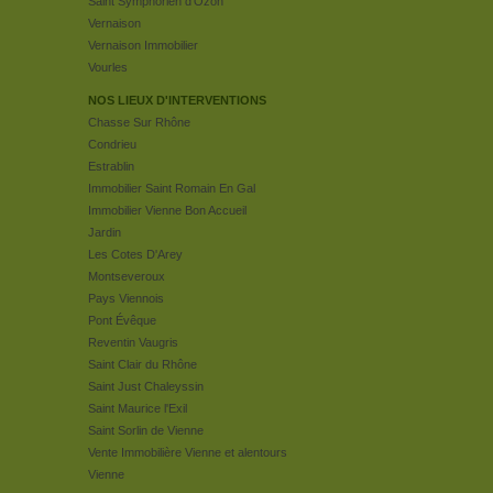
Saint Symphorien d'Ozon
Vernaison
Vernaison Immobilier
Vourles
NOS LIEUX D'INTERVENTIONS
Chasse Sur Rhône
Condrieu
Estrablin
Immobilier Saint Romain En Gal
Immobilier Vienne Bon Accueil
Jardin
Les Cotes D'Arey
Montseveroux
Pays Viennois
Pont Évêque
Reventin Vaugris
Saint Clair du Rhône
Saint Just Chaleyssin
Saint Maurice l'Exil
Saint Sorlin de Vienne
Vente Immobilière Vienne et alentours
Vienne