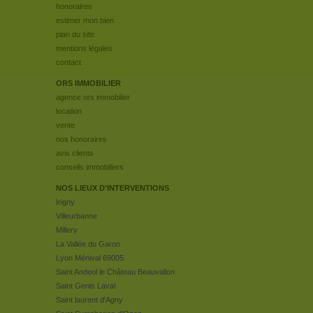
honoraires
estimer mon bien
plan du site
mentions légales
contact
ORS IMMOBILIER
agence ors immobilier
location
vente
nos honoraires
avis clients
conseils immobiliers
NOS LIEUX D'INTERVENTIONS
Irigny
Villeurbanne
Millery
La Vallée du Garon
Lyon Ménival 69005
Saint Andeol le Château Beauvallon
Saint Genis Laval
Saint laurent d'Agny