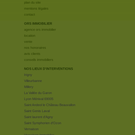
plan du site
mentions légales
contact
ORS IMMOBILIER
agence ors immobilier
location
vente
nos honoraires
avis clients
conseils immobiliers
NOS LIEUX D'INTERVENTIONS
Irigny
Villeurbanne
Millery
La Vallée du Garon
Lyon Ménival 69005
Saint Andeol le Château Beauvallon
Saint Genis Laval
Saint laurent d'Agny
Saint Symphorien d'Ozon
Vernaison