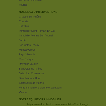
Vernaison Immobilier
Vourles
NOS LIEUX D'INTERVENTIONS
Chasse Sur Rhône
Condrieu
Estrablin
Immobilier Saint Romain En Gal
Immobilier Vienne Bon Accueil
Jardin
Les Cotes D'Arey
Montseveroux
Pays Viennois
Pont Évêque
Reventin Vaugris
Saint Clair du Rhône
Saint Just Chaleyssin
Saint Maurice l'Exil
Saint Sorlin de Vienne
Vente Immobilière Vienne et alentours
Vienne
NOTRE EQUIPE ORS IMMOBILIER
https://www.facebook.com/orsimmobilier/?locale=fr_fr