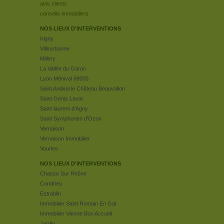
avis clients
conseils immobiliers
NOS LIEUX D'INTERVENTIONS
Irigny
Villeurbanne
Millery
La Vallée du Garon
Lyon Ménival 69005
Saint Andeol le Château Beauvallon
Saint Genis Laval
Saint laurent d'Agny
Saint Symphorien d'Ozon
Vernaison
Vernaison Immobilier
Vourles
NOS LIEUX D'INTERVENTIONS
Chasse Sur Rhône
Condrieu
Estrablin
Immobilier Saint Romain En Gal
Immobilier Vienne Bon Accueil
Jardin