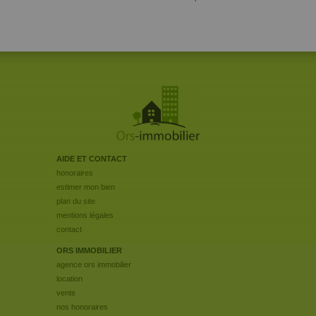
AIDE ET CONTACT
honoraires
estimer mon bien
plan du site
mentions légales
contact
ORS IMMOBILIER
agence ors immobilier
location
vente
nos honoraires