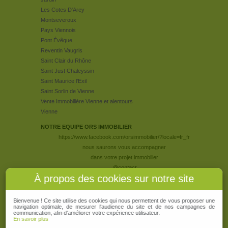
Les Cotes D'Arey
Montseveroux
Pays Viennois
Pont Évêque
Reventin Vaugris
Saint Clair du Rhône
Saint Just Chaleyssin
Saint Maurice l'Exil
Saint Sorlin de Vienne
Vente Immobilière Vienne et alentours
Vienne
NOTRE EQUIPE ORS IMMOBILIER
https://www.facebook.com/orsimmobilier/?locale=fr_fr
nous saurons vous accompagner
dans votre projet immobilier
@contact
À propos des cookies sur notre site
Bienvenue !
Ce site utilise des cookies qui nous permettent de vous proposer une
navigation optimale, de mesurer l'audience du site et de nos campagnes de
communication, afin d'améliorer votre expérience utilisateur.
En savoir plus