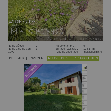
Nb de pièces :
7
Nb de chambre :
5
Nb de salle de bain
1
Surface habitable :
194.17 m²
Cave
Type de chauffage
Individuel mixte
IMPRIMER
|
ENVOYER
|
NOUS CONTACTER POUR CE BIEN