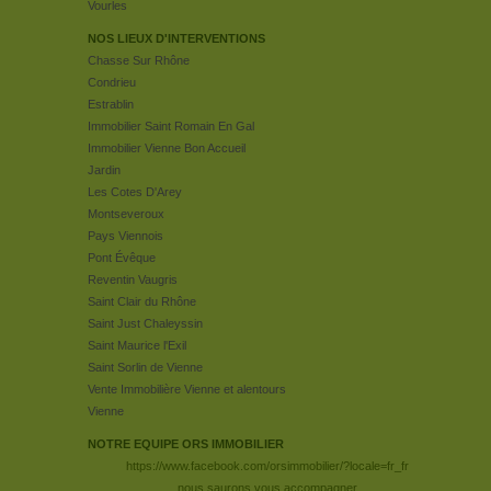
Vourles
NOS LIEUX D'INTERVENTIONS
Chasse Sur Rhône
Condrieu
Estrablin
Immobilier Saint Romain En Gal
Immobilier Vienne Bon Accueil
Jardin
Les Cotes D'Arey
Montseveroux
Pays Viennois
Pont Évêque
Reventin Vaugris
Saint Clair du Rhône
Saint Just Chaleyssin
Saint Maurice l'Exil
Saint Sorlin de Vienne
Vente Immobilière Vienne et alentours
Vienne
NOTRE EQUIPE ORS IMMOBILIER
https://www.facebook.com/orsimmobilier/?locale=fr_fr
nous saurons vous accompagner