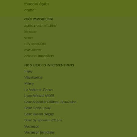
mentions légales
contact
ORS IMMOBILIER
agence ors immobilier
location
vente
nos honoraires
avis clients
conseils immobiliers
NOS LIEUX D'INTERVENTIONS
Irigny
Villeurbanne
Millery
La Vallée du Garon
Lyon Ménival 69005
Saint Andeol le Château Beauvallon
Saint Genis Laval
Saint laurent d'Agny
Saint Symphorien d'Ozon
Vernaison
Vernaison Immobilier