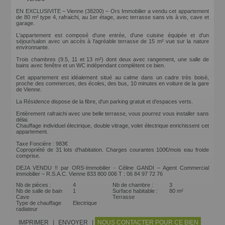
EN EXCLUSIVITE – Vienne (38200) – Ors Immobilier a vendu cet appartement
de 80 m² type 4, rafraichi, au 1er étage, avec terrasse sans vis à vis, cave et
garage.
L'appartement est composé d'une entrée, d'une cuisine équipée et d'un
séjour/salon avec un accès à l'agréable terrasse de 15 m² vue sur la nature
environnante.
Trois chambres (9.5, 11 et 13 m²) dont deux avec rangement, une salle de
bains avec fenêtre et un WC indépendant complètent ce bien.
Cet appartement est idéalement situé au calme dans un cadre très boisé,
proche des commerces, des écoles, des bus, 10 minutes en voiture de la gare
de Vienne.
La Résidence dispose de la fibre, d'un parking gratuit et d'espaces verts.
Entièrement rafraichi avec une belle terrasse, vous pourrez vous installer sans
délai.
Chauffage individuel électrique, double vitrage, volet électrique enrichissent cet
appartement.
Taxe Foncière : 983€
Copropriété de 31 lots d'habitation. Charges courantes 100€/mois eau froide
comprise.
DEJA VENDU !! par ORS-Immobilier - Céline GANDI – Agent Commercial
immobilier – R.S.A.C. Vienne 833 800 006 T : 06 84 97 72 76
Nb de pièces :
4
Nb de chambre :
3
Nb de salle de bain
1
Surface habitable :
80 m²
Cave
Terrasse
Type de chauffage
Electrique
radiateur
IMPRIMER
|
ENVOYER
|
NOUS CONTACTER POUR CE BIEN